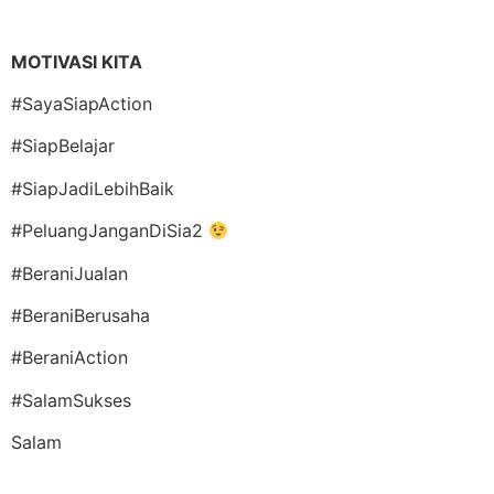
MOTIVASI KITA
#SayaSiapAction
#SiapBelajar
#SiapJadiLebihBaik
#PeluangJanganDiSia2
#BeraniJualan
#BeraniBerusaha
#BeraniAction
#SalamSukses
Salam