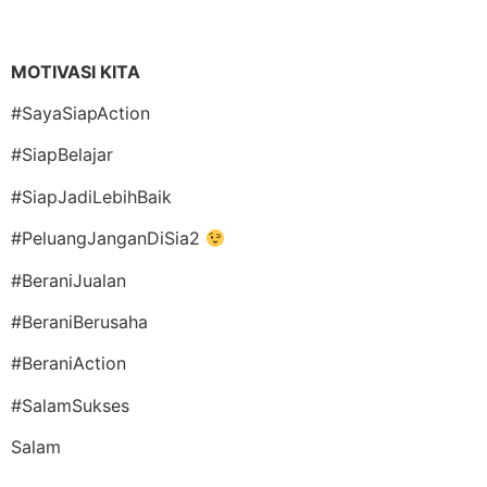
MOTIVASI KITA
#SayaSiapAction
#SiapBelajar
#SiapJadiLebihBaik
#PeluangJanganDiSia2
#BeraniJualan
#BeraniBerusaha
#BeraniAction
#SalamSukses
Salam