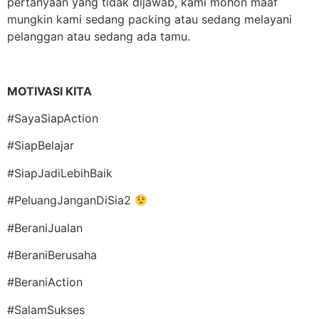
pertanyaan yang tidak dijawab, kami mohon maaf
mungkin kami sedang packing atau sedang melayani
pelanggan atau sedang ada tamu.
MOTIVASI KITA
#SayaSiapAction
#SiapBelajar
#SiapJadiLebihBaik
#PeluangJanganDiSia2
#BeraniJualan
#BeraniBerusaha
#BeraniAction
#SalamSukses