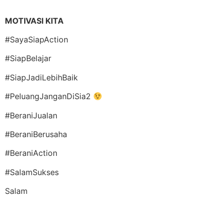
MOTIVASI KITA
#SayaSiapAction
#SiapBelajar
#SiapJadiLebihBaik
#PeluangJanganDiSia2
#BeraniJualan
#BeraniBerusaha
#BeraniAction
#SalamSukses
Salam