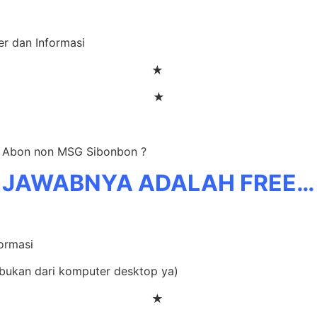
er dan Informasi
★
★
er Abon non MSG Sibonbon ?
JAWABNYA ADALAH FREE…
formasi
(bukan dari komputer desktop ya)
★