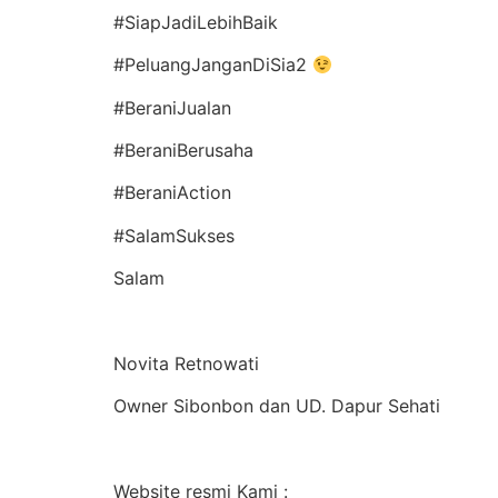
#SiapJadiLebihBaik
#PeluangJanganDiSia2
#BeraniJualan
#BeraniBerusaha
#BeraniAction
#SalamSukses
Salam
Novita Retnowati
Owner Sibonbon dan UD. Dapur Sehati
Website resmi Kami :