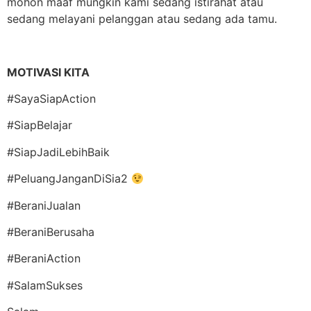
mohon maaf mungkin kami sedang istirahat atau
sedang melayani pelanggan atau sedang ada tamu.
MOTIVASI KITA
#SayaSiapAction
#SiapBelajar
#SiapJadiLebihBaik
#PeluangJanganDiSia2
#BeraniJualan
#BeraniBerusaha
#BeraniAction
#SalamSukses