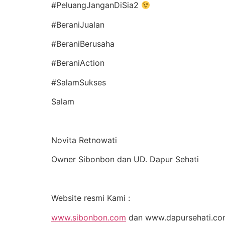
#PeluangJanganDiSia2
#BeraniJualan
#BeraniBerusaha
#BeraniAction
#SalamSukses
Salam
Novita Retnowati
Owner Sibonbon dan UD. Dapur Sehati
Website resmi Kami :
www.sibonbon.com
dan www.dapursehati.c