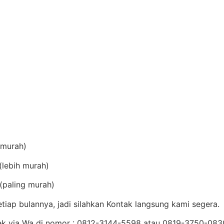
(murah)
lebih murah)
(paling murah)
iap bulannya, jadi silahkan Kontak langsung kami segera.
Cek via Wa di nomor : 0812-3144-5598 atau 0819-3750-08