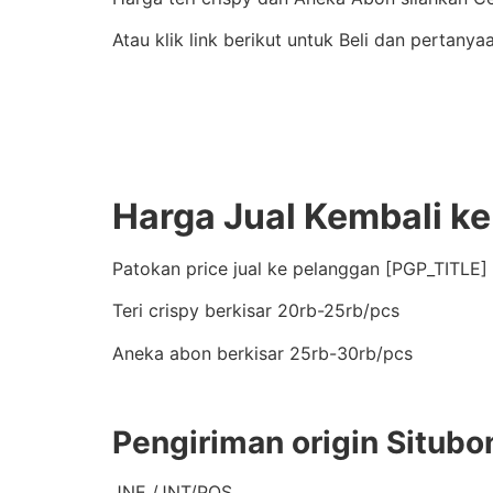
Atau klik link berikut untuk Beli dan pertanya
Harga Jual Kembali k
Patokan price jual ke pelanggan [PGP_TITLE] 
Teri crispy berkisar 20rb-25rb/pcs
Aneka abon berkisar 25rb-30rb/pcs
Pengiriman origin Situbo
JNE /JNT/POS