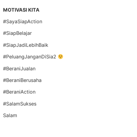
MOTIVASI KITA
#SayaSiapAction
#SiapBelajar
#SiapJadiLebihBaik
#PeluangJanganDiSia2
#BeraniJualan
#BeraniBerusaha
#BeraniAction
#SalamSukses
Salam