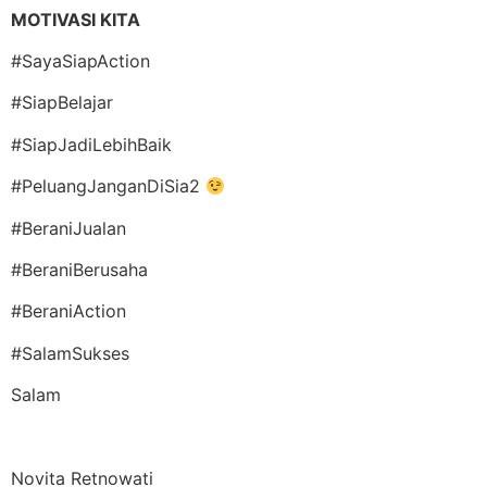
MOTIVASI KITA
#SayaSiapAction
#SiapBelajar
#SiapJadiLebihBaik
#PeluangJanganDiSia2
#BeraniJualan
#BeraniBerusaha
#BeraniAction
#SalamSukses
Salam
Novita Retnowati