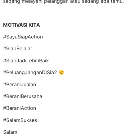
sedang melayani pelanggan atau sedang ada tamu.
MOTIVASI KITA
#SayaSiapAction
#SiapBelajar
#SiapJadiLebihBaik
#PeluangJanganDiSia2
#BeraniJualan
#BeraniBerusaha
#BeraniAction
#SalamSukses
Salam