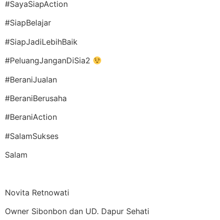
#SayaSiapAction
#SiapBelajar
#SiapJadiLebihBaik
#PeluangJanganDiSia2
#BeraniJualan
#BeraniBerusaha
#BeraniAction
#SalamSukses
Salam
Novita Retnowati
Owner Sibonbon dan UD. Dapur Sehati