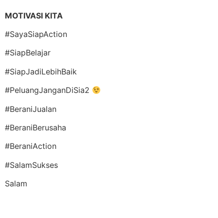
MOTIVASI KITA
#SayaSiapAction
#SiapBelajar
#SiapJadiLebihBaik
#PeluangJanganDiSia2
#BeraniJualan
#BeraniBerusaha
#BeraniAction
#SalamSukses
Salam