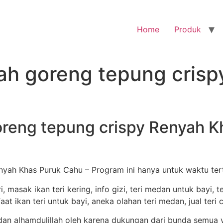
Home
Produk
sah goreng tepung cris
oreng tepung crispy Renyah 
nyah Khas Puruk Cahu – Program ini hanya untuk waktu tert
n alhamdulillah oleh karena dukungan dari bunda semua y