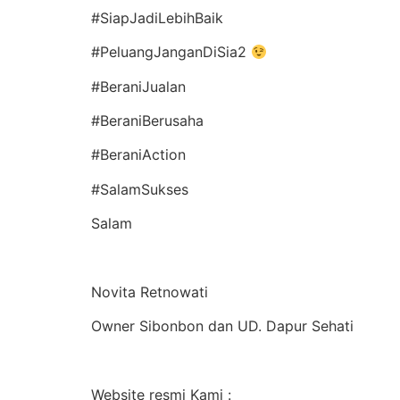
#SiapJadiLebihBaik
#PeluangJanganDiSia2
#BeraniJualan
#BeraniBerusaha
#BeraniAction
#SalamSukses
Salam
Novita Retnowati
Owner Sibonbon dan UD. Dapur Sehati
Website resmi Kami :