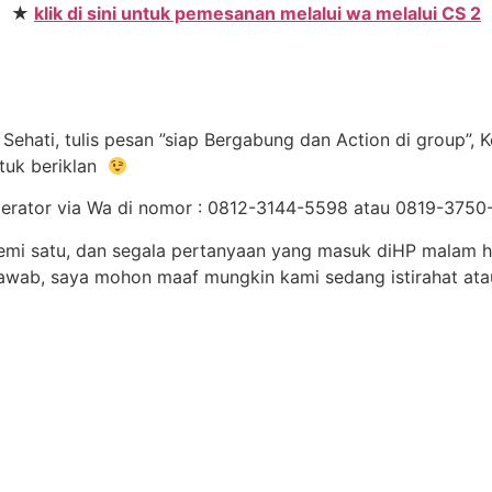
★
klik di sini untuk pemesanan melalui wa melalui CS 2
ehati, tulis pesan ”siap Bergabung dan Action di group”, 
tuk beriklan
e operator via Wa di nomor : 0812-3144-5598 atau 0819-37
emi satu, dan segala pertanyaan yang masuk diHP malam ha
rjawab, saya mohon maaf mungkin kami sedang istirahat a