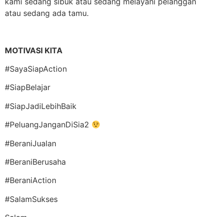
kami sedang sibuk atau sedang melayani pelanggan
atau sedang ada tamu.
MOTIVASI KITA
#SayaSiapAction
#SiapBelajar
#SiapJadiLebihBaik
#PeluangJanganDiSia2
#BeraniJualan
#BeraniBerusaha
#BeraniAction
#SalamSukses