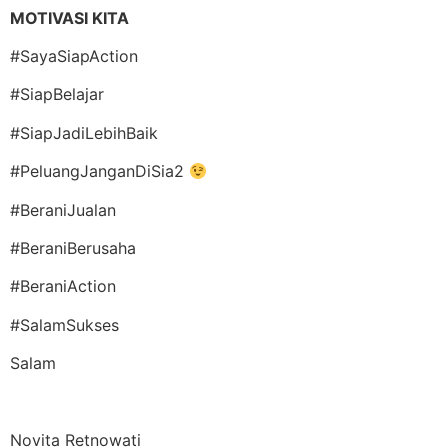
MOTIVASI KITA
#SayaSiapAction
#SiapBelajar
#SiapJadiLebihBaik
#PeluangJanganDiSia2
#BeraniJualan
#BeraniBerusaha
#BeraniAction
#SalamSukses
Salam
Novita Retnowati