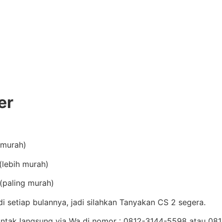
er
(murah)
lebih murah)
(paling murah)
setiap bulannya, jadi silahkan Tanyakan CS 2 segera.
Kontak langsung via Wa di nomor : 0812-3144-5598 atau 