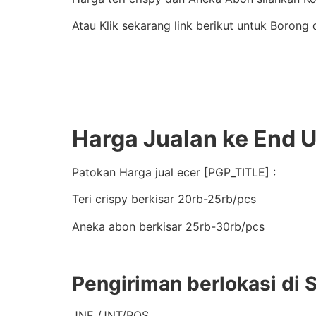
Atau Klik sekarang link berikut untuk Borong
Harga Jualan ke End 
Patokan Harga jual ecer [PGP_TITLE] :
Teri crispy berkisar 20rb-25rb/pcs
Aneka abon berkisar 25rb-30rb/pcs
Pengiriman berlokasi di 
JNE /JNT/POS