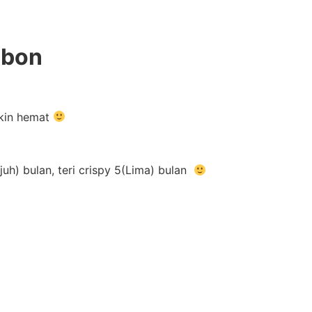
nbon
akin hemat
uh) bulan, teri crispy 5(Lima) bulan