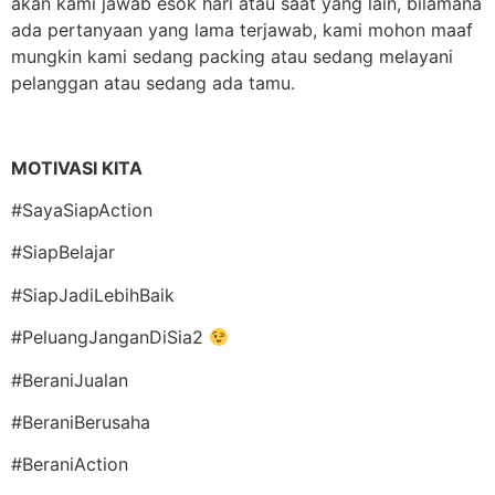
akan kami jawab esok hari atau saat yang lain, bilamana
ada pertanyaan yang lama terjawab, kami mohon maaf
mungkin kami sedang packing atau sedang melayani
pelanggan atau sedang ada tamu.
MOTIVASI KITA
#SayaSiapAction
#SiapBelajar
#SiapJadiLebihBaik
#PeluangJanganDiSia2
#BeraniJualan
#BeraniBerusaha
#BeraniAction