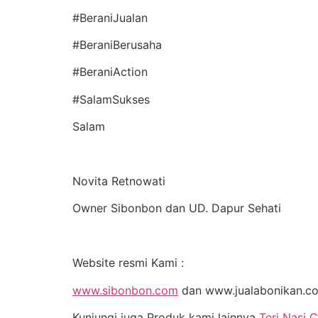
#BeraniJualan
#BeraniBerusaha
#BeraniAction
#SalamSukses
Salam
Novita Retnowati
Owner Sibonbon dan UD. Dapur Sehati
Website resmi Kami :
www.sibonbon.com
dan www.jualabonikan.c
Kunjungi juga Produk kami lainnya
Teri Nasi C