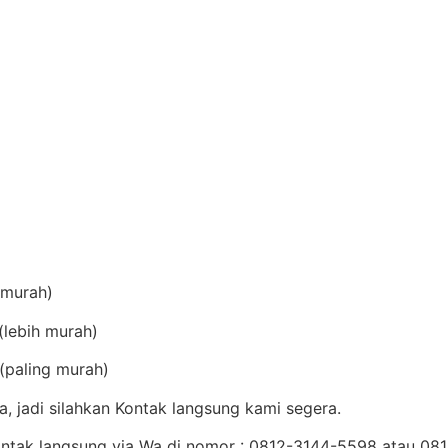
(murah)
lebih murah)
(paling murah)
, jadi silahkan Kontak langsung kami segera.
Kontak langsung via Wa di nomor : 0812-3144-5598 atau 