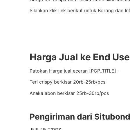
Silahkan klik link berikut untuk Borong dan In
Harga Jual ke End Use
Patokan Harga jual eceran [PGP_TITLE] :
Teri crispy berkisar 20rb-25rb/pcs
Aneka abon berkisar 25rb-30rb/pcs
Pengiriman dari Situbon
JNE /JNT/POS