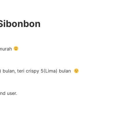
 Sibonbon
 murah
bulan, teri crispy 5(Lima) bulan
nd user.