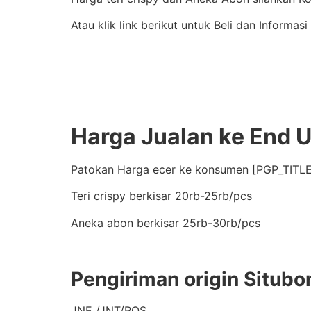
Atau klik link berikut untuk Beli dan Informasi
Harga Jualan ke End 
Patokan Harga ecer ke konsumen [PGP_TITLE
Teri crispy berkisar 20rb-25rb/pcs
Aneka abon berkisar 25rb-30rb/pcs
Pengiriman origin Situbo
JNE /JNT/POS