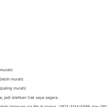
(murah)
lebih murah)
(paling murah)
, jadi silahkan Cek saya segera.
Kontak langsung via Wa di nomor : 0812-3144-5598 atau 