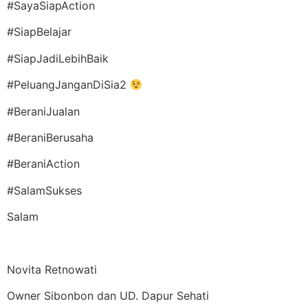
#SayaSiapAction
#SiapBelajar
#SiapJadiLebihBaik
#PeluangJanganDiSia2
#BeraniJualan
#BeraniBerusaha
#BeraniAction
#SalamSukses
Salam
Novita Retnowati
Owner Sibonbon dan UD. Dapur Sehati