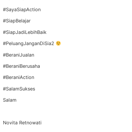
#SayaSiapAction
#SiapBelajar
#SiapJadiLebihBaik
#PeluangJanganDiSia2
#BeraniJualan
#BeraniBerusaha
#BeraniAction
#SalamSukses
Salam
Novita Retnowati