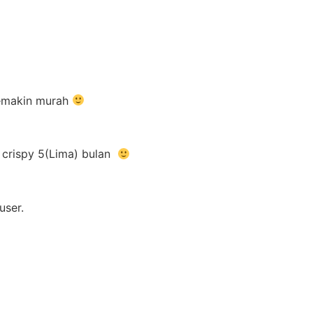
 semakin murah
i crispy 5(Lima) bulan
user.