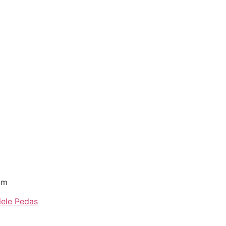
om
lele Pedas