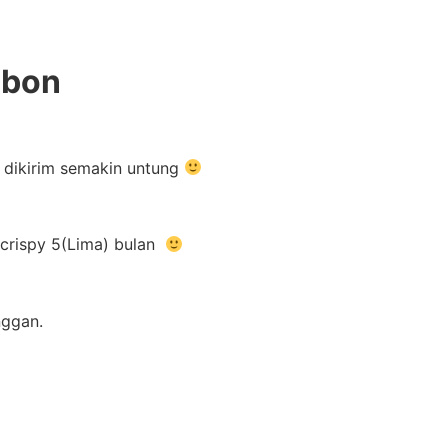
nbon
g dikirim semakin untung
 crispy 5(Lima) bulan
nggan.