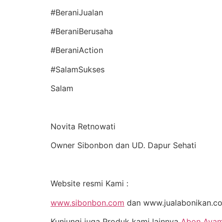
#BeraniJualan
#BeraniBerusaha
#BeraniAction
#SalamSukses
Salam
Novita Retnowati
Owner Sibonbon dan UD. Dapur Sehati
Website resmi Kami :
www.sibonbon.com
dan www.jualabonikan.c
Kunjungi juga Produk kami lainnya
Abon Ayam