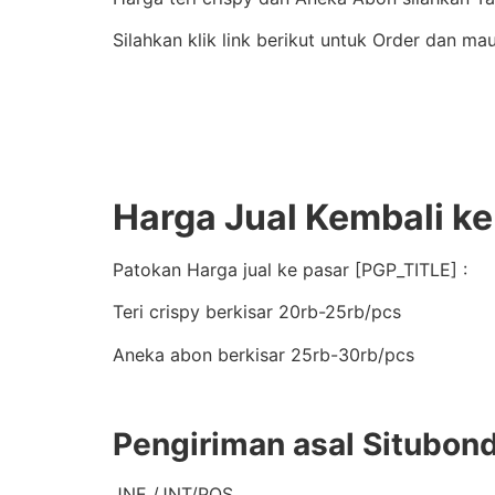
Silahkan klik link berikut untuk Order dan ma
Harga Jual Kembali ke
Patokan Harga jual ke pasar [PGP_TITLE] :
Teri crispy berkisar 20rb-25rb/pcs
Aneka abon berkisar 25rb-30rb/pcs
Pengiriman asal Situbon
JNE /JNT/POS