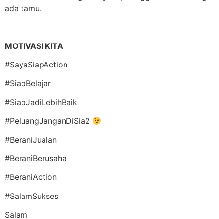
ada tamu.
MOTIVASI KITA
#SayaSiapAction
#SiapBelajar
#SiapJadiLebihBaik
#PeluangJanganDiSia2
#BeraniJualan
#BeraniBerusaha
#BeraniAction
#SalamSukses
Salam