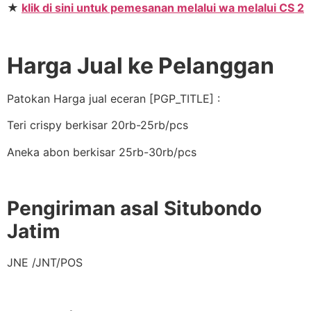
★
klik di sini untuk pemesanan melalui wa melalui CS 2
Harga Jual ke Pelanggan
Patokan Harga jual eceran [PGP_TITLE] :
Teri crispy berkisar 20rb-25rb/pcs
Aneka abon berkisar 25rb-30rb/pcs
Pengiriman asal Situbondo
Jatim
JNE /JNT/POS