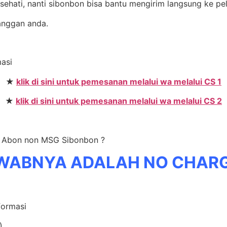
sehati, nanti sibonbon bisa bantu mengirim langsung ke pe
anggan anda.
masi
★
klik di sini untuk pemesanan melalui wa melalui CS 1
★
klik di sini untuk pemesanan melalui wa melalui CS 2
er Abon non MSG Sibonbon ?
WABNYA ADALAH NO CHAR
formasi
)