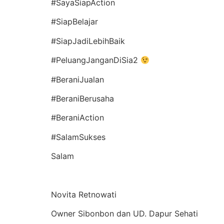
#SayaSiapAction
#SiapBelajar
#SiapJadiLebihBaik
#PeluangJanganDiSia2
#BeraniJualan
#BeraniBerusaha
#BeraniAction
#SalamSukses
Salam
Novita Retnowati
Owner Sibonbon dan UD. Dapur Sehati