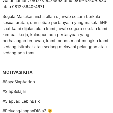
Wa di nomor : 0812-3144-5598 atau 0819-3750-0830
atau 0812-3640-4671
Segala Masukan insha allah dijawab secara berkala
sesuai urutan, dan setiap pertanyaan yang masuk diHP
saat kami dijalan akan kami jawab segera setelah kami
kembali kerja, kalaupun ada pertanyaan yang
berhalangan terjawab, kami mohon maaf mungkin kami
sedang istirahat atau sedang melayani pelanggan atau
sedang ada tamu.
MOTIVASI KITA
#SayaSiapAction
#SiapBelajar
#SiapJadiLebihBaik
#PeluangJanganDiSia2