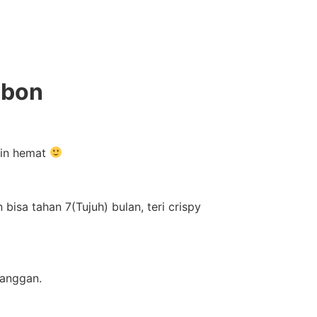
nbon
kin hemat
isa tahan 7(Tujuh) bulan, teri crispy
langgan.