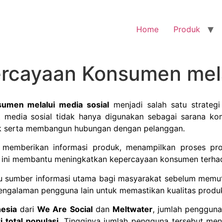
Home
Produk
cayaan Konsumen melal
umen melalui media sosial
menjadi salah satu strategi
media sosial tidak hanya digunakan sebagai sarana komu
k serta membangun hubungan dengan pelanggan.
t memberikan informasi produk, menampilkan proses prod
i ini membantu meningkatkan kepercayaan konsumen terha
satu sumber informasi utama bagi masyarakat sebelum mem
engalaman pengguna lain untuk memastikan kualitas produ
nesia
dari
We Are Social
dan
Meltwater
, jumlah pengguna
 total populasi
. Tingginya jumlah pengguna tersebut men