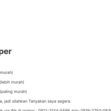
per
(murah)
lebih murah)
(paling murah)
, jadi silahkan Tanyakan saya segera.
Cek via Wa di nomor : 0812-3144-5598 atau 0819-3750-083