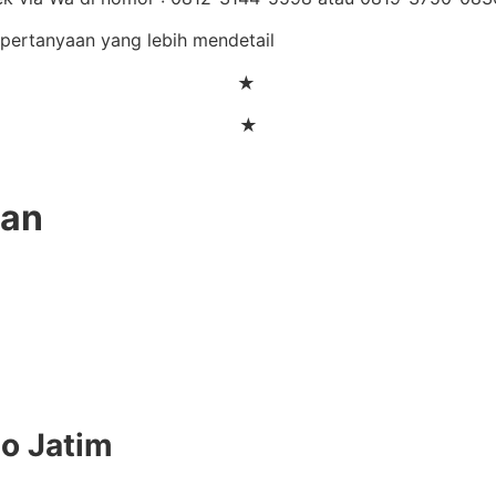
n pertanyaan yang lebih mendetail
★
★
gan
do Jatim