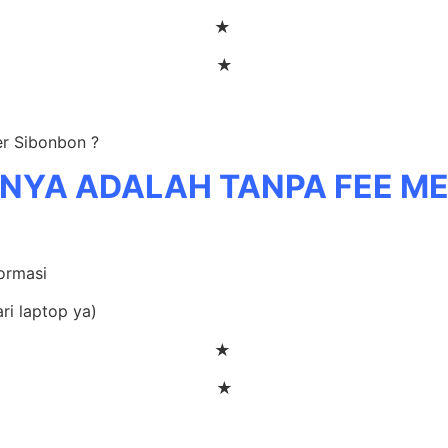
★
★
er Sibonbon ?
NYA ADALAH TANPA FEE M
formasi
ri laptop ya)
★
★