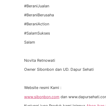
#BeraniJualan
#BeraniBerusaha
#BeraniAction
#SalamSukses
Salam
Novita Retnowati
Owner Sibonbon dan UD. Dapur Sehati
Website resmi Kami :
www.sibonbon.com
dan www.dapursehati.c
Kunjungi juga Produk kami lainnya
Abon ikan 