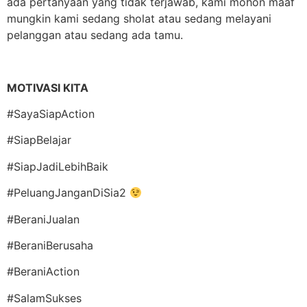
ada pertanyaan yang tidak terjawab, kami mohon maaf
mungkin kami sedang sholat atau sedang melayani
pelanggan atau sedang ada tamu.
MOTIVASI KITA
#SayaSiapAction
#SiapBelajar
#SiapJadiLebihBaik
#PeluangJanganDiSia2
#BeraniJualan
#BeraniBerusaha
#BeraniAction
#SalamSukses