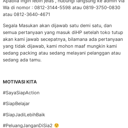
Apabila ingin lebih jelas , hubungi langsung ke admin via
Wa di nomor : 0812-3144-5598 atau 0819-3750-0830
atau 0812-3640-4671
Segala Masukan akan dijawab satu demi satu, dan
semua pertanyaan yang masuk diHP setelah toko tutup
akan kami jawab secepatnya, bilamana ada pertanyaan
yang tidak dijawab, kami mohon maaf mungkin kami
sedang packing atau sedang melayani pelanggan atau
sedang ada tamu.
MOTIVASI KITA
#SayaSiapAction
#SiapBelajar
#SiapJadiLebihBaik
#PeluangJanganDiSia2