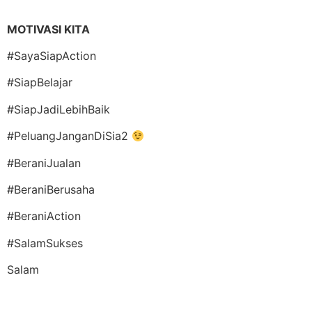
MOTIVASI KITA
#SayaSiapAction
#SiapBelajar
#SiapJadiLebihBaik
#PeluangJanganDiSia2
#BeraniJualan
#BeraniBerusaha
#BeraniAction
#SalamSukses
Salam