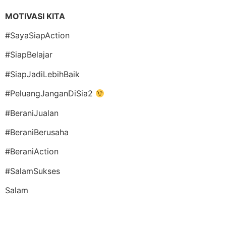
MOTIVASI KITA
#SayaSiapAction
#SiapBelajar
#SiapJadiLebihBaik
#PeluangJanganDiSia2
#BeraniJualan
#BeraniBerusaha
#BeraniAction
#SalamSukses
Salam