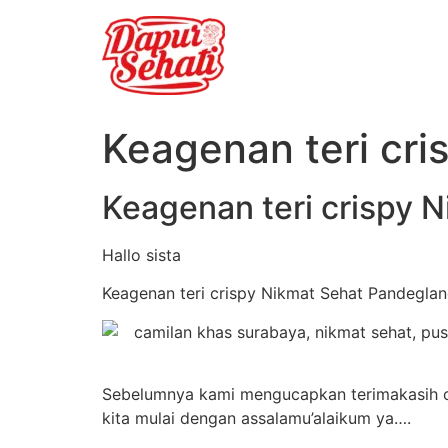
Keagenan teri cr
Keagenan teri crispy 
Hallo sista
Keagenan teri crispy Nikmat Sehat Pandegla
Sebelumnya kami mengucapkan terimakasih o
kita mulai dengan assalamu’alaikum ya….