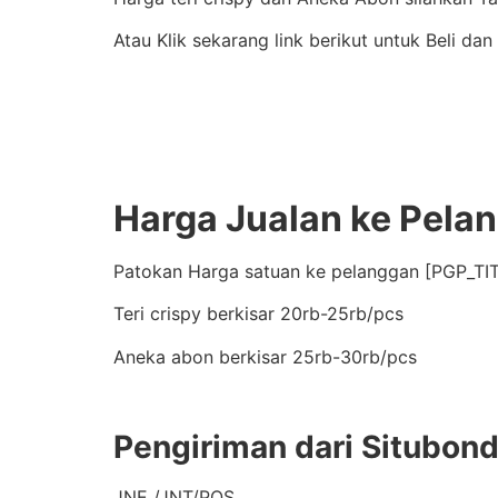
Atau Klik sekarang link berikut untuk Beli dan
Harga Jualan ke Pela
Patokan Harga satuan ke pelanggan [PGP_TIT
Teri crispy berkisar 20rb-25rb/pcs
Aneka abon berkisar 25rb-30rb/pcs
Pengiriman dari Situbon
JNE /JNT/POS