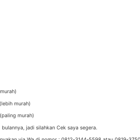
(murah)
lebih murah)
(paling murah)
bulannya, jadi silahkan Cek saya segera.
Tanyakan via Wa di nomor : 0812-3144-5598 atau 0819-37