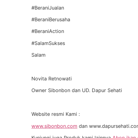
#BeraniJualan
#BeraniBerusaha
#BeraniAction
#SalamSukses
Salam
Novita Retnowati
Owner Sibonbon dan UD. Dapur Sehati
Website resmi Kami :
www.sibonbon.com
dan www.dapursehati.c
Kunjungi juga Produk kami lainnya
Abon ikan