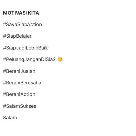
MOTIVASI KITA
#SayaSiapAction
#SiapBelajar
#SiapJadiLebihBaik
#PeluangJanganDiSia2
#BeraniJualan
#BeraniBerusaha
#BeraniAction
#SalamSukses
Salam