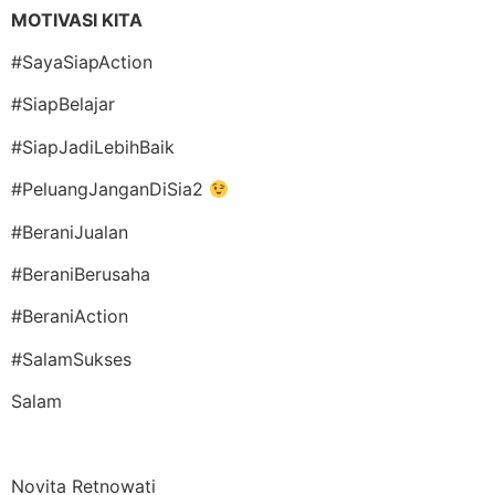
MOTIVASI KITA
#SayaSiapAction
#SiapBelajar
#SiapJadiLebihBaik
#PeluangJanganDiSia2
#BeraniJualan
#BeraniBerusaha
#BeraniAction
#SalamSukses
Salam
Novita Retnowati