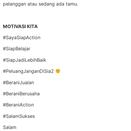
pelanggan atau sedang ada tamu.
MOTIVASI KITA
#SayaSiapAction
#SiapBelajar
#SiapJadiLebihBaik
#PeluangJanganDiSia2
#BeraniJualan
#BeraniBerusaha
#BeraniAction
#SalamSukses
Salam