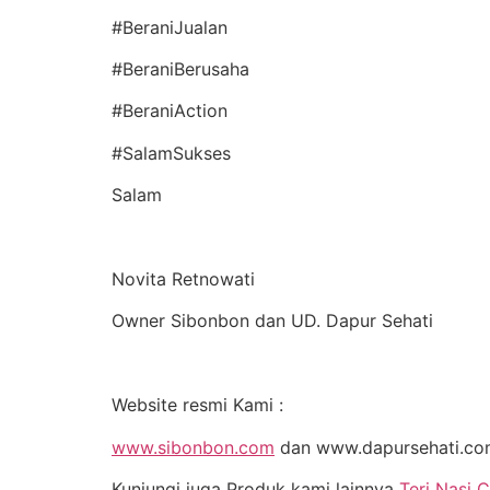
#BeraniJualan
#BeraniBerusaha
#BeraniAction
#SalamSukses
Salam
Novita Retnowati
Owner Sibonbon dan UD. Dapur Sehati
Website resmi Kami :
www.sibonbon.com
dan www.dapursehati.c
Kunjungi juga Produk kami lainnya
Teri Nasi C