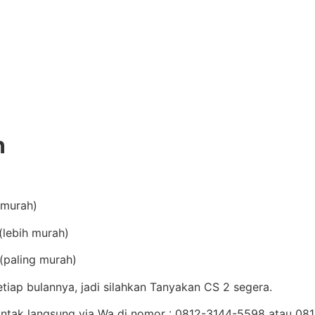
n
(murah)
lebih murah)
(paling murah)
iap bulannya, jadi silahkan Tanyakan CS 2 segera.
Kontak langsung via Wa di nomor : 0812-3144-5598 atau 