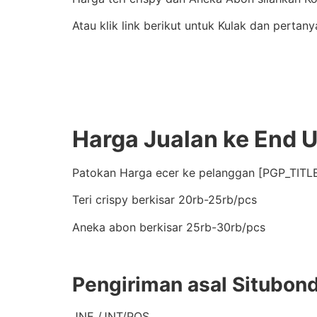
Atau klik link berikut untuk Kulak dan pertany
Harga Jualan ke End 
Patokan Harga ecer ke pelanggan [PGP_TITLE
Teri crispy berkisar 20rb-25rb/pcs
Aneka abon berkisar 25rb-30rb/pcs
Pengiriman asal Situbon
JNE /JNT/POS