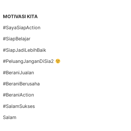
MOTIVASI KITA
#SayaSiapAction
#SiapBelajar
#SiapJadiLebihBaik
#PeluangJanganDiSia2
#BeraniJualan
#BeraniBerusaha
#BeraniAction
#SalamSukses
Salam