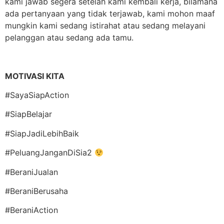
kami jawab segera setelah kami kembali kerja, bilamana
ada pertanyaan yang tidak terjawab, kami mohon maaf
mungkin kami sedang istirahat atau sedang melayani
pelanggan atau sedang ada tamu.
MOTIVASI KITA
#SayaSiapAction
#SiapBelajar
#SiapJadiLebihBaik
#PeluangJanganDiSia2
#BeraniJualan
#BeraniBerusaha
#BeraniAction