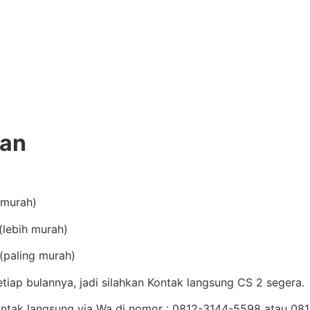
ran
(murah)
lebih murah)
(paling murah)
iap bulannya, jadi silahkan Kontak langsung CS 2 segera.
Kontak langsung via Wa di nomor : 0812-3144-5598 atau 