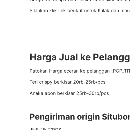
Silahkan klik link berikut untuk Kulak dan ma
Harga Jual ke Pelang
Patokan Harga eceran ke pelanggan [PGP_TIT
Teri crispy berkisar 20rb-25rb/pcs
Aneka abon berkisar 25rb-30rb/pcs
Pengiriman origin Situbo
JNE /JNT/POS