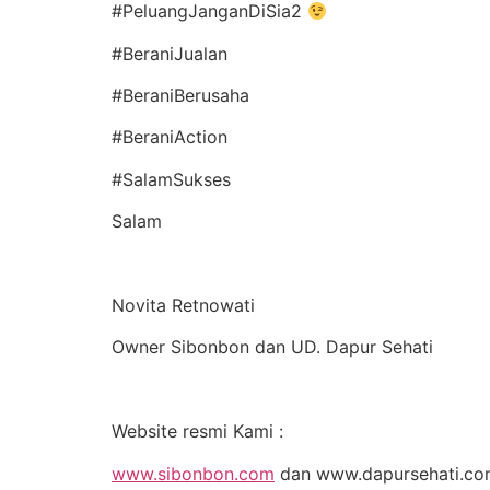
#PeluangJanganDiSia2
#BeraniJualan
#BeraniBerusaha
#BeraniAction
#SalamSukses
Salam
Novita Retnowati
Owner Sibonbon dan UD. Dapur Sehati
Website resmi Kami :
www.sibonbon.com
dan www.dapursehati.c