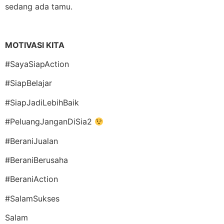
sedang ada tamu.
MOTIVASI KITA
#SayaSiapAction
#SiapBelajar
#SiapJadiLebihBaik
#PeluangJanganDiSia2
#BeraniJualan
#BeraniBerusaha
#BeraniAction
#SalamSukses
Salam