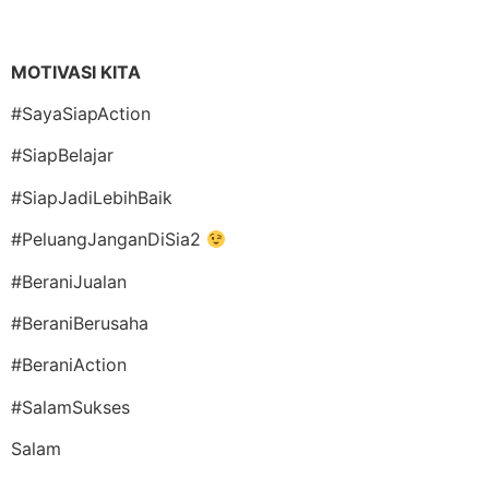
MOTIVASI KITA
#SayaSiapAction
#SiapBelajar
#SiapJadiLebihBaik
#PeluangJanganDiSia2
#BeraniJualan
#BeraniBerusaha
#BeraniAction
#SalamSukses
Salam