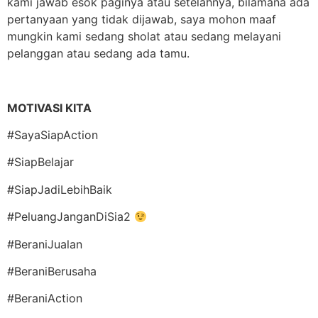
kami jawab esok paginya atau setelahnya, bilamana ada
pertanyaan yang tidak dijawab, saya mohon maaf
mungkin kami sedang sholat atau sedang melayani
pelanggan atau sedang ada tamu.
MOTIVASI KITA
#SayaSiapAction
#SiapBelajar
#SiapJadiLebihBaik
#PeluangJanganDiSia2
#BeraniJualan
#BeraniBerusaha
#BeraniAction