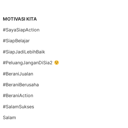
MOTIVASI KITA
#SayaSiapAction
#SiapBelajar
#SiapJadiLebihBaik
#PeluangJanganDiSia2
#BeraniJualan
#BeraniBerusaha
#BeraniAction
#SalamSukses
Salam