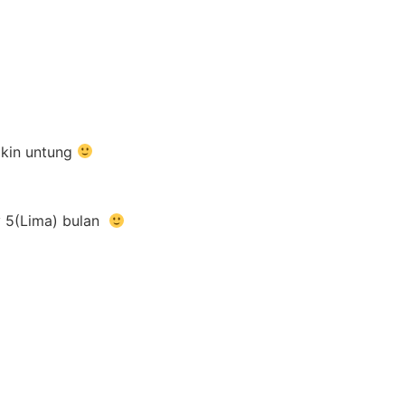
akin untung
py 5(Lima) bulan