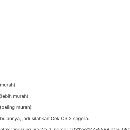
(murah)
lebih murah)
(paling murah)
bulannya, jadi silahkan Cek CS 2 segera.
Kontak langsung via Wa di nomor : 0812-3144-5598 atau 