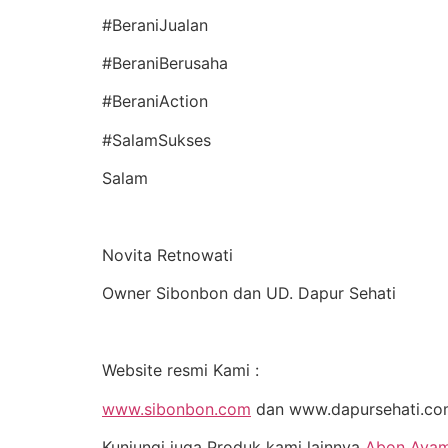
#BeraniJualan
#BeraniBerusaha
#BeraniAction
#SalamSukses
Salam
Novita Retnowati
Owner Sibonbon dan UD. Dapur Sehati
Website resmi Kami :
www.sibonbon.com
dan www.dapursehati.c
Kunjungi juga Produk kami lainnya
Abon Ayam