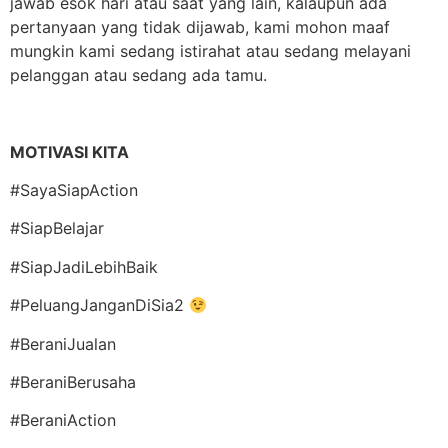
jawab esok hari atau saat yang lain, kalaupun ada
pertanyaan yang tidak dijawab, kami mohon maaf
mungkin kami sedang istirahat atau sedang melayani
pelanggan atau sedang ada tamu.
MOTIVASI KITA
#SayaSiapAction
#SiapBelajar
#SiapJadiLebihBaik
#PeluangJanganDiSia2
#BeraniJualan
#BeraniBerusaha
#BeraniAction