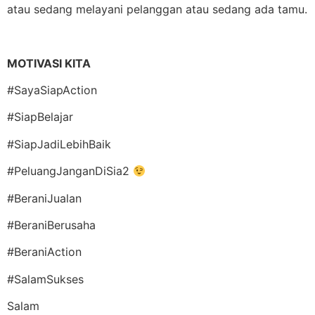
atau sedang melayani pelanggan atau sedang ada tamu.
MOTIVASI KITA
#SayaSiapAction
#SiapBelajar
#SiapJadiLebihBaik
#PeluangJanganDiSia2
#BeraniJualan
#BeraniBerusaha
#BeraniAction
#SalamSukses
Salam