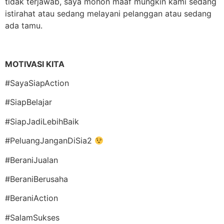
tidak terjawab, saya mohon maaf mungkin kami sedang
istirahat atau sedang melayani pelanggan atau sedang
ada tamu.
MOTIVASI KITA
#SayaSiapAction
#SiapBelajar
#SiapJadiLebihBaik
#PeluangJanganDiSia2
#BeraniJualan
#BeraniBerusaha
#BeraniAction
#SalamSukses